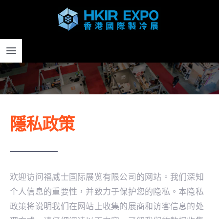
Skip
to
content
Toggle
Navigation
主頁
隱私政策
為何參展
了解參展
欢迎访问福威士国际展览有限公司的网站。我们深知
參展資助計劃
个人信息的重要性，并致力于保护您的隐私。本隐私
政策将说明我们在网站上收集的展商和访客信息的处
採購及參觀登記