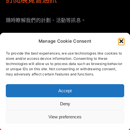
隨時瞭解我們的計劃、活動等訊息。
Manage Cookie Consent
To provide the best experiences, we use technologies like cookies to
store and/or access device information. Consenting to these
technologies will allow us to process data such as browsing behavior
or unique IDs on this site. Not consenting or withdrawing consent,
登記
may adversely affect certain features and functions.
Accept
© Copyright 2023 | 福威士國際展覽有限公司 | 版權
Deny
所有 | Powered by BNET Company
View preferences